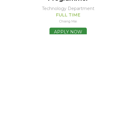
Technology Department
FULL TIME
Chiang Mai
APPLY NOW
สำหรับผู้ที่สนใจสมัคร ตำแน่งงานประจำ กรุณาส่ง resume ของคุณ
มาที่
jobs@lannasoftworks.com
สำหรับนักศึกษาที่สนใจตำแหน่งฝึกงาน ตำแน่งงาน กรุณาส่ง
resume ของคุณมาที่
weneedyou@lannasoftworks.com
© Copyright 2026 Software Development & IT Solutions |
Lanna Softworks
สมัครรับข้อมูลข่าวสาร